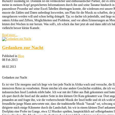
BuJazzO zuständig ist. Dominik ist ein verlässlicher und enthusiastischer Partner, der es ert
meine in meinem Kopf gespeicherten Informationen durch ihn und seine Tastatur hindurch in 
pausenloser Prozedur auf seine Excel-Tabellen übertragen konnte, die wiederum erst unsere 
musste die Zahlen und Daten unbedingt loswerden, um Platz für die Musik zu schaffen, die je
rausgelassen werden will und schon heftig drängelt. Tja; so dachte ich jedenfalls, und liege 
rattern Afrika und Ziffern, Möglichkeiten und Probleme, und vor allem Erinnerungen an Me
letzten drei Wochen in mir herum. Was soll's, ich schick das hier jetzt ab und dann zähl ich h
vielleicht besser kleine Kamele.
Read more...
Gedanken zur Nacht
Published in
Blog
08 Feb 2013
08.02.2013
Gedanken zur Nacht
Es ist vier Uhr morgens und ich liege wie fast jede Nacht in Afrika wach und versuche, die E
intensiven Reise zu verarbeiten. Heute möchte ich eine andere Geschichte erzählen, die ich vo
indonesischen Insel Lombok erlebt habe. Ich war mit der Fähre aus Bali gekommen und hatt
ich quer durch die Insel auf die andere Seite in den kleinen Ort Kuta geknattert war. Dort an
jemanden an und fragte ihn, wie die vorherrschende Musik der Insel heiße und ob ich wohl 
freundliche junge Mann antwortete mir, dass die traditionelle Musik "Sassak" sei, schwang 
dirigierte mich einige Kilometer durch die Landschaft, bis wir in einem kleinen Dorf ankame
Dorfplatz eine Probe im Gange, etwa 12 Musiker spielten, hauptsächlich auf selbstgebauten I