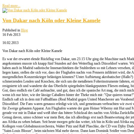
Read more...
Von Dakar nach Köln oder Kleine Kamele
Published in
Blog
16 Feb 2013
16.02.2013
Von Dakar nach Köln oder Kleine Kamele
Es war der erwartet elende Rückflug von Dakar, um 23.15 Uhr ging die Maschine nach Madr
angekommen musste ich knapp fünf Stunden auf den Weiterflug nach Düsseldorf warten. Wi
haben auch in Madrid sadistische Innenarchitekten die Stuhlreihen so mit Lehnen versehen, d
liegen kann; stellen die sich vor, dass der Flughafen nachts von Pennern infiltriert wird, di
morgendlichen Konzernkrieger belästigen könnten? Unter Aufbietung akrobatischer (Hallo?) 
schmerzenden Lenden und Knochen, die sich um die metallenen Folterinstrumente falteten, e
resignierte ich und wanderte die das Oberlicht spiegelnden blankgeputzten Fliesen entlang, b
Gut, dass endlich ein Café aufmachte, und gut, dass ich die spanische Art mag, die mich mich g
wenn ich nur höre, wie der lässige Caballero hinter der Theke mich mit :"Que quieres tomar
Endlich saß ich in dem mit Fußballfans (Real Madrid gegen United Manchester am Vorabend!)
Düsseldorf. Die Fans waren genauso erledigt wie ich, und gemeinsam verbrachten wir zwei 
für Zwerge gebauten Apparat. Am Flughafen wartete der gute Heiner Wiberny mit Hut und M
gerade vor mir in Dakar und weiß über das bittere Schicksal des nachts von Afrika Zurückfli
Genug davon, umso schöner war mein Bett, das ich allerdings erst nach Beantwortung der jet
aus Afrika zu sehen bekam. Seit heute morgen geht das weiter, ich bin in Köln und Afrika zugl
Kollegen vom Globalmusicorchestra, Walter Pütz und Ralf Plaschke, die CD von Djiby Diabate
"Saint-Louis Blooze", beim nächsten Mal mehr davon. Dann kam Dominik Seidler vom Deuts