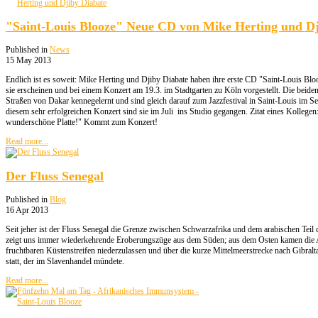
"Saint-Louis Blooze" Neue CD von Mike Herting und Dj
Published in
News
15 May 2013
Endlich ist es soweit: Mike Herting und Djiby Diabate haben ihre erste CD "Saint-Louis Bloo
sie erscheinen und bei einem Konzert am 19.3. im Stadtgarten zu Köln vorgestellt. Die beiden
Straßen von Dakar kennegelernt und sind gleich darauf zum Jazzfestival in Saint-Louis im 
diesem sehr erfolgreichen Konzert sind sie im Juli ins Studio gegangen. Zitat eines Kollege
wunderschöne Platte!" Kommt zum Konzert!
Read more...
Der Fluss Senegal
Published in
Blog
16 Apr 2013
Seit jeher ist der Fluss Senegal die Grenze zwischen Schwarzafrika und dem arabischen Teil
zeigt uns immer wiederkehrende Eroberungszüge aus dem Süden; aus dem Osten kamen die A
fruchtbaren Küstenstreifen niederzulassen und über die kurze Mittelmeerstrecke nach Gibral
statt, der im Slavenhandel mündete.
Read more...