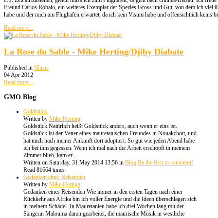
P.S. Zeit aufzustehen, gleich muss ich zum Flughafen, es geht nach Guinea-Bissau. Ich freu
Freund Carlos Robalo, ein weiteres Exemplar der Spezies Gross und Gut, von dem ich viel ü
habe und der mich am Flughafen erwartet, da ich kein Visum habe und offensichtlich keins 
Read more...
La Rose du Sable - Mike Herting/Djiby Diabate
Published in
Music
04 Apr 2012
Read more...
GMO
Blog
Goldstück
Written by
Mike Herting
Goldstück Natürlich heißt Goldstück anders, auch wenn er eins ist.
Goldstück ist der Vetter eines mauretanischen Freundes in Nouakchott, und
hat mich nach meiner Ankunft dort adoptiert. So gut wie jeden Abend habe
ich bei ihm gegessen. Wenn ich mal nach der Arbeit erschöpft in meinem
Zimmer blieb, kam er…
Written on Saturday, 31 May 2014 13:56
in
Blog
Be the first to comment!
Read 81664 times
Gedanken eines Reisenden
Written by
Mike Herting
Gedanken eines Reisenden Wie immer in den ersten Tagen nach einer
Rückkehr aus Afrika bin ich voller Energie und die Ideen überschlagen sich
in meinem Schädel. In Mauretanien habe ich drei Wochen lang mit der
Sängerin Malouma daran gearbeitet, die maurische Musik in westliche