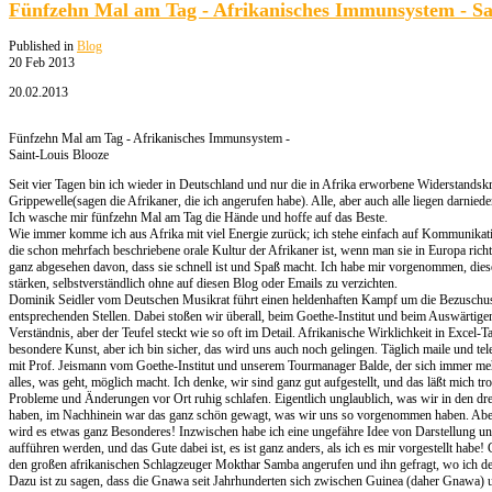
Fünfzehn Mal am Tag - Afrikanisches Immunsystem - Sa
Published in
Blog
20 Feb 2013
20.02.2013
Fünfzehn Mal am Tag - Afrikanisches Immunsystem -
Saint-Louis Blooze
Seit vier Tagen bin ich wieder in Deutschland und nur die in Afrika erworbene Widerstandskr
Grippewelle(sagen die Afrikaner, die ich angerufen habe). Alle, aber auch alle liegen darnied
Ich wasche mir fünfzehn Mal am Tag die Hände und hoffe auf das Beste.
Wie immer komme ich aus Afrika mit viel Energie zurück; ich stehe einfach auf Kommunikatio
die schon mehrfach beschriebene orale Kultur der Afrikaner ist, wenn man sie in Europa richti
ganz abgesehen davon, dass sie schnell ist und Spaß macht. Ich habe mir vorgenommen, die
stärken, selbstverständlich ohne auf diesen Blog oder Emails zu verzichten.
Dominik Seidler vom Deutschen Musikrat führt einen heldenhaften Kampf um die Bezuschus
entsprechenden Stellen. Dabei stoßen wir überall, beim Goethe-Institut und beim Auswärti
Verständnis, aber der Teufel steckt wie so oft im Detail. Afrikanische Wirklichkeit in Excel-T
besondere Kunst, aber ich bin sicher, das wird uns auch noch gelingen. Täglich maile und tel
mit Prof. Jeismann vom Goethe-Institut und unserem Tourmanager Balde, der sich immer meh
alles, was geht, möglich macht. Ich denke, wir sind ganz gut aufgestellt, und das läßt mich tr
Probleme und Änderungen vor Ort ruhig schlafen. Eigentlich unglaublich, was wir in den dre
haben, im Nachhinein war das ganz schön gewagt, was wir uns so vorgenommen haben. Aber 
wird es etwas ganz Besonderes! Inzwischen habe ich eine ungefähre Idee von Darstellung u
aufführen werden, und das Gute dabei ist, es ist ganz anders, als ich es mir vorgestellt habe
den großen afrikanischen Schlagzeuger Mokthar Samba angerufen und ihn gefragt, wo ich 
Dazu ist zu sagen, dass die Gnawa seit Jahrhunderten sich zwischen Guinea (daher Gnawa