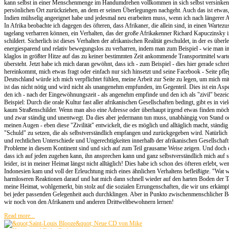
kann selbst in einer Menschenmenge im Handumdrehen vollkommen in sich selbst versinken 
persönlichen Ort zurückziehen, an dem er seinen Überlegungen nachgeht. Auch das ist etwas, 
Indien mühselig angeeignet habe und jedesmal neu erarbeiten muss, wenn ich nach längerer 
In Afrika beobachte ich dagegen des öfteren, dass Afrikaner, die allein sind, in einen Wartezus
tagelang verharren können, ein Verhalten, das der große Afrikakenner Richard Kapuczinsky i
schildert. Sicherlich ist dieses Verhalten der afrikanischen Realität geschuldet, in der es übe
energiesparend und relativ bewegungslos zu verharren, indem man zum Beispiel - wie man 
klaglos in größter Hitze auf das zu keiner bestimmten Zeit ankommende Transportmittel warte
übersteht. Jetzt habe ich mich daran gewöhnt, dass ich - zum Beispiel - dies hier gerade schr
hereinkommt, mich etwas fragt oder einfach nur sich hinsetzt und seine Facebook - Seite pfle
Deutschland würde ich mich verpflichtet fühlen, meine Arbeit zur Seite zu legen, um mich mi
ist das nicht nötig und wird nicht als unangenehm empfunden, im Gegenteil. Dies ist ein Aspe
den ich - nach der Eingewöhnungszeit - als angenehm empfinde und den ich als "zivil" bezei
Beispiel: Durch die orale Kultur fast aller afrikanischen Gesellschaften bedingt, gibt es in vi
kaum Straßenschilder. Wenn man also eine Adresse oder überhaupt irgend etwas finden möc
und zwar ständig und unentwegt. Da dies aber jedermann tun muss, unabhängig von Stand ode
meinen Augen - eben diese "Zivilität" entwickelt, die es möglich und alltäglich macht, ständi
"Schuld" zu setzen, die als selbstverständlich empfangen und zurückgegeben wird. Natürlich 
und rechtlichen Unterschiede und Ungerechtigkeiten innerhalb der afrikanischen Gesellschaft
Probleme in diesem Kontinent sind und sich auf zum Teil grausame Weise zeigen. Und doch 
dass ich auf jeden zugehen kann, ihn ansprechen kann und ganz selbstverständlich mich auf s
leider, ist in meiner Heimat längst nicht alltäglich! Dies habe ich schon des öfteren erlebt, we
Indonesien kam und voll der Erleuchtung mich eines ähnlichen Verhaltens befleißigte. "Wat wi
harmloseren Reaktionen darauf und hat mich dann schnell wieder auf den harten Boden der Ta
meine Heimat, wohlgemerkt, bin stolz auf die sozialen Errungenschaften, die wir uns erkämp
bei jeder passenden Gelegenheit auch durchklingen. Aber in Punkto zwischenmenschlicher 
wir noch von den Afrikanern und anderen Drittweltbewohnern lernen!
Read more...