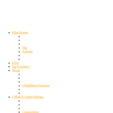
Mike Herting
Vita
Arbeiten
News
Sai Symphony
Musik
GlobalMusicOrchestra
Tribute to Charlie Mariano
Compositions