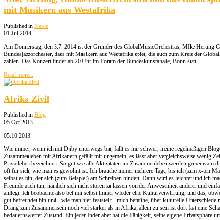
mit Musikern aus Westafrika
Published in
News
01 Jul 2014
Am Donnerstag, den 3.7. 2014 ist der Gründer des GlobalMusicOrchestras, MIke Herting Ga
Bundesjazzorchester, dass mit Musikern aus Westafrika spiet, die auch zum Kreis der Global
zählen. Das Konzert finder ab 20 Uhr im Forum der Bundeskunstahalle, Bonn statt.
Read more...
Afrika Zivil
Published in
Blog
05 Oct 2013
05.10.2013
Wie immer, wenn ich mit Djiby unterwegs bin, fällt es mir schwer, meine regelmäßigen Blog
Zusammenleben mit Afrikanern gefällt mir ungemein, es lässt aber vergleichsweise wenig Zeit
Privatleben bezeichnen. So gut wie alle Aktivitäten im Zusammenleben werden gemeinsam dur
oft für sich, wie man es gewohnt ist. Ich brauche immer mehrere Tage, bis ich (zum x-ten Mal
selbst es bin, der sich (zum Beispiel) am Schreiben hindert. Dann wird es leichter und ich m
Freunde auch tun, nämlich sich nicht stören zu lassen von der Anwesenheit anderer und einf
anliegt. Ich beobachte also bei mir selbst immer wieder eine Kulturverwirrung, und das, obwo
gut befreundet bin und - wie man hier feststellt - mich bemühe, über kulturelle Unterschiede 
Drang zum Zusammensein noch viel stärker als in Afrika; allein zu sein ist dort fast eine Scha
bedauernswerter Zustand. Ein jeder Inder aber hat die Fähigkeit, seine eigene Privatsphäre 