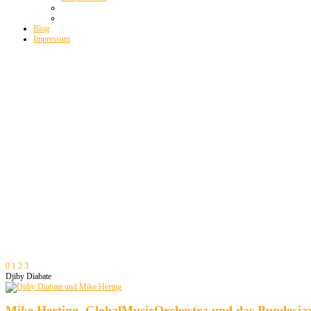
Blog
Impressum
0
1
2
3
Djiby Diabate
Mike Herting, GlobalMusicOrchestra und das Bundesjazz