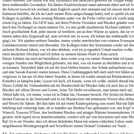
Gitarre ähnelten. Die Musik war sehr rhythmisch und tatsächlich gehörten zur Gruppe einig
ihren traditionellen Gewändern. Ein kleines Kinderkeyboard stand unbenutzt dabei und ich fra
die Antwort (soweit ich verstand; denn Englisch sprach dort niemand und ich musste mich 
Indonesia behelfen, die ich im Laufe meiner Reise aufgeschnappt hatte), und so spielte ich mit
Kollegen zu gefallen, denn zwanzig Minuten später war die Probe vorbei und ich wurde aufg
einem Gig zu fahren. Ein LKW kam, auf deren Pritsche Verstärker und Musiker geladen wurd
durch den Dschungel zu einem anderen Ort, wo eine große muslimische Hochzeit stattfand. 
frisch geschlachtete Kuh, jeder musste sie berühren, um an ihrer Wärme zu spüren, das sie v
bauten neben dem Ziegenstall auf, man servierte uns zu essen, ich bekam das traditionelle
ging's los. Wir spielten mehrere Stunden, immer wieder unterbrochen von weiteren Essenspau
Gamelanorcnester eintraf und übernahm. Die Kollegen luden ihre Instrumente wieder auf de
nächsten Hochzeit fahren, was ich aber ablehnte, weil ich ja eigentlich Urlaub machen wollt
einen herzlichen Abschied und ich kehrte zu meinem kleinen Hotel in Kuta zurück.
Dieses Erlebnis hat mich tief beeinflusst, denn weiter weg von meiner Heimat hätte ich kaum
wenigen Stunden eine Möglichkeit gefunden, mit dem, was ich konnte zu überleben und in e
zu kommen. Tatsächlich hätte ich auf der Insel bleiben können, eine Schule aufmachen(wozu 
und eine Sassak-Karriere starten können. Diese Unabhängigkeit ließ mich mich frei fühlen un
vergessen; es hat mir oft über bittere Stunden, in denen ich wieder einmal mit Kleinkrämerei
Künstler) zu kämpfen hatte; wusste ich doch, ich konnte, wenn ich wollte, einfach überall h
Dieses Gefühl der Verbundenheit mit der Bruderschaft der Musiker habe ich auch hier in Afrika
Musiker auf offene Herzen und Geister, keine Tür bleibt verschlossen, man nimmt mich auf,
Abend habe ich, wie immer, wenn ich in Dakar bin, Ousmane besucht. Der besitzt ein kleine
Institut Francais in der Innenstadt und ist ein Musikweiser mit immensem Wissen über afri
und Herzen für Talente. Bei ihm habe ich auf einem Kinderspielzeug zum ersten Mal mit Dji
behrbergt und verköstigt hatte, als er mittellos aus Burkina Faso gekommen war; den Kopf v
Wunsch, Youssou N'Dour, den berühmten Musiker und jetzigen Minister kennenzulernen. O
geraten, nicht irgend etwas hinterherzulaufen, sondern sich auf sein Instrument und seine Mu
Rat! Ist es ein Wunder, dass ich diesen lächelnden Mann mit seinem schlechten Gebiss mehr 
aufgeblasenen Möchtegernegroß und Sesselfurzer meiner Heimat? Gedanken zur Nacht....