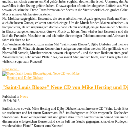
und ich, als ich sie zum ersten Mal gehört habe, sogleich dachte: Hier ist ein Ursprung des J
zweifellos in den Swing geführt haben. Gnawa spielen oft mit den doppelten Löffeln aus Met
wovon ich schreibe. Diese Transformation der Sechs in die Vier ist wirklich ein großes Gehe
Musik unserer Afrikareise darstellen.
Na, Mokthar sagte gleich: Essaouira, die etwas nördlich von Agadir gelegene Stadt am Meer 
auch die besten Gnawa, er kennt natürlich einige. Um die Musik für den Mai zu schreiben - i
komponieren, als ich ursprünglich dachte - hatte ich mir überlegt, einige Tage an der Schnit
in Klausur zu gehen und abends Gnawa-Musik zu hören. Nun wird es halt Essaouira und die 
läuft die Freundes-Maschine an und ich hoffe, die richtigen Telefonnummern und Adressen 
fahre ich eben so hin.
Am Wochenende habe ich zum ersten Mal "Saint-Louis Blooze", Djiby Diabates und meine e
die wir am 19. März mit einem Konzert im Stadtgarten vorstellen werden. Mir gefällt sie wirk
Normalfall darstellt, Musiker wissen, wovon ich spreche! - und die erste Reaktion eines gesc
Zusammenspiel, sehr schöne Platte!" Na, das macht Mut, und ich hoffe, auch Euch gefällt d
vielleicht sogar zum Konzert!
Read more...
"Saint-Louis Blooze" Neue CD von Mike Herting und Dj
Published in
News
19 Feb 2013
Endlich ist es soweit: Mike Herting und Djiby Diabate haben ihre erste CD "Saint-Louis Bloo
sie erscheinen und bei einem Konzert am 19.3. im Stadtgarten zu Köln vorgestellt. Die beiden
Straßen von Dakar kennegelernt und sind gleich darauf zum Jazzfestival in Saint-Louis im 
diesem sehr erfolgreichen Konzert sind sie im Juli ins Studio gegangen. Zitat eines Kollege
wunderschöne Platte!" Kommt zum Konzert!