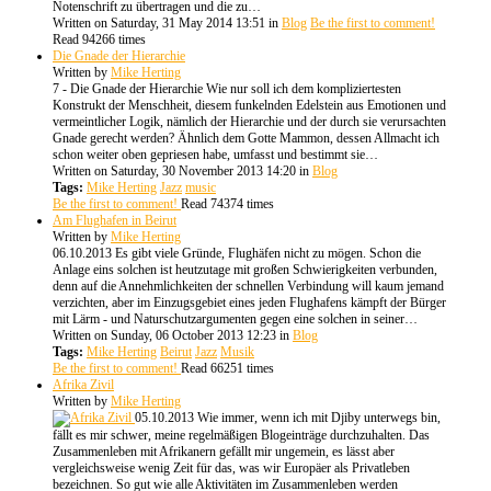
Notenschrift zu übertragen und die zu…
Written on Saturday, 31 May 2014 13:51
in
Blog
Be the first to comment!
Read 94266 times
Die Gnade der Hierarchie
Written by
Mike Herting
7 - Die Gnade der Hierarchie Wie nur soll ich dem kompliziertesten
Konstrukt der Menschheit, diesem funkelnden Edelstein aus Emotionen und
vermeintlicher Logik, nämlich der Hierarchie und der durch sie verursachten
Gnade gerecht werden? Ähnlich dem Gotte Mammon, dessen Allmacht ich
schon weiter oben gepriesen habe, umfasst und bestimmt sie…
Written on Saturday, 30 November 2013 14:20
in
Blog
Tags:
Mike Herting
Jazz
music
Be the first to comment!
Read 74374 times
Am Flughafen in Beirut
Written by
Mike Herting
06.10.2013 Es gibt viele Gründe, Flughäfen nicht zu mögen. Schon die
Anlage eins solchen ist heutzutage mit großen Schwierigkeiten verbunden,
denn auf die Annehmlichkeiten der schnellen Verbindung will kaum jemand
verzichten, aber im Einzugsgebiet eines jeden Flughafens kämpft der Bürger
mit Lärm - und Naturschutzargumenten gegen eine solchen in seiner…
Written on Sunday, 06 October 2013 12:23
in
Blog
Tags:
Mike Herting
Beirut
Jazz
Musik
Be the first to comment!
Read 66251 times
Afrika Zivil
Written by
Mike Herting
05.10.2013 Wie immer, wenn ich mit Djiby unterwegs bin,
fällt es mir schwer, meine regelmäßigen Blogeinträge durchzuhalten. Das
Zusammenleben mit Afrikanern gefällt mir ungemein, es lässt aber
vergleichsweise wenig Zeit für das, was wir Europäer als Privatleben
bezeichnen. So gut wie alle Aktivitäten im Zusammenleben werden