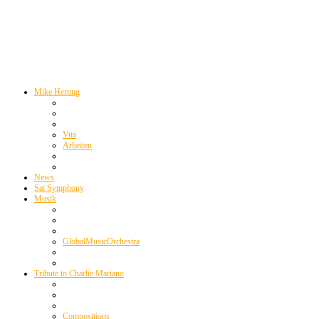
Mike Herting
Vita
Arbeiten
News
Sai Symphony
Musik
GlobalMusicOrchestra
Tribute to Charlie Mariano
Compositions