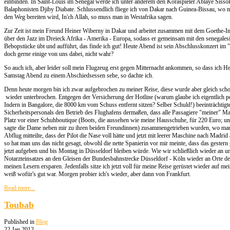
einbinden. In Saint-Louis im Senegal werde ich unter anderem den Koraspieler Ablaye Siss
Balaphonisten Djiby Diabate. Schlussendlich fliege ich von Dakar nach Guinea-Bissau, wo 
den Weg bereiten wird, In'ch Allah, so muss man in Westafrika sagen.
Zur Zeit ist mein Freund Heiner Wiberny in Dakar und arbeitet zusammen mit dem Goethe-In
über den Jazz im Dreieck Afrika - Amerika - Europa, sodass er gemeinsam mit den senegale
Bebopstücke übt und aufführt, das finde ich gut! Heute Abend ist sein Abschlusskonzert im 
doch gerne einige von uns dabei, nicht wahr?
So auch ich, aber leider soll mein Flugzeug erst gegen Mitternacht ankommen, so dass ich He
Samstag Abend zu einem Abschiedsessen sehe, so dachte ich.
Denn heute morgen bin ich zwar aufgebrochen zu meiner Reise, diese wurde aber gleich sc
wieder unterbrochen. Entgegen der Versicherung der Hotline (warum glaube ich eigentlich 
Indern in Bangalore, die 8000 km vom Schuss entfernt sitzen? Selber Schuld!) beeinträchtigte
Sicherheitspersonals den Betrieb des Flughafens dermaßen, dass alle Passagiere "meiner" Ma
Platz vor einer Schuhboutique (Boots, die aussehen wie meine Hausschuhe, für 220 Euro; un
sagte die Dame neben mir zu ihren beiden Freundinnen) zusammengetrieben wurden, wo ma
Abflug mitteilte, dass der Pilot die Nase voll hätte und jetzt mit leerer Maschine nach Madri
so hat man uns das nicht gesagt, obwohl die nette Spanierin vor mir meinte, dass das gester
jetzt aufgeben und bis Montag in Düsseldorf bleiben würde. Wie wir schließlich wieder an u
Notarzteinsatzes an den Gleisen der Bundesbahnstrecke Düsseldorf - Köln wieder an Orte de
meinen Lesern ersparen. Jedenfalls sitze ich jetzt voll für meine Reise gerüstet wieder auf 
weiß wofür's gut war. Morgen probier ich's wieder, aber dann von Frankfurt.
Read more...
Toubab
Published in
Blog
22 Jan 2012