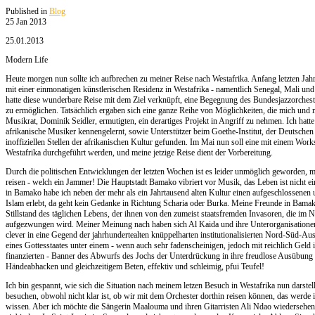
Published in
Blog
25 Jan 2013
25.01.2013
Modern Life
Heute morgen nun sollte ich aufbrechen zu meiner Reise nach Westafrika. Anfang letzten Jahr
mit einer einmonatigen künstlerischen Residenz in Westafrika - namentlich Senegal, Mali und
hatte diese wunderbare Reise mit dem Ziel verknüpft, eine Begegnung des Bundesjazzorchest
zu ermöglichen. Tatsächlich ergaben sich eine ganze Reihe von Möglichkeiten, die mich und
Musikrat, Dominik Seidler, ermutigten, ein derartiges Projekt in Angriff zu nehmen. Ich hatt
afrikanische Musiker kennengelernt, sowie Unterstützer beim Goethe-Institut, der Deutschen 
inoffiziellen Stellen der afrikanischen Kultur gefunden. Im Mai nun soll eine mit einem Wo
Westafrika durchgeführt werden, und meine jetzige Reise dient der Vorbereitung.
Durch die politischen Entwicklungen der letzten Wochen ist es leider unmöglich geworden, 
reisen - welch ein Jammer! Die Hauptstadt Bamako vibriert vor Musik, das Leben ist nicht ei
in Bamako habe ich neben der mehr als ein Jahrtausend alten Kultur einen aufgeschlossenen 
Islam erlebt, da geht kein Gedanke in Richtung Scharia oder Burka. Meine Freunde in Bamak
Stillstand des täglichen Lebens, der ihnen von den zumeist staatsfremden Invasoren, die im
aufgezwungen wird. Meiner Meinung nach haben sich Al Kaida und ihre Unterorganisationen
clever in eine Gegend der jahrhundertealten knüppelharten institutionalisierten Nord-Süd-A
eines Gottesstaates unter einem - wenn auch sehr fadenscheinigen, jedoch mit reichlich Gel
finanzierten - Banner des Abwurfs des Jochs der Unterdrückung in ihre freudlose Ausübung z
Händeabhacken und gleichzeitigem Beten, effektiv und schleimig, pfui Teufel!
Ich bin gespannt, wie sich die Situation nach meinem letzen Besuch in Westafrika nun darstel
besuchen, obwohl nicht klar ist, ob wir mit dem Orchester dorthin reisen können, das werde 
wissen. Aber ich möchte die Sängerin Maalouma und ihren Gitarristen Ali Ndao wiedersehen 