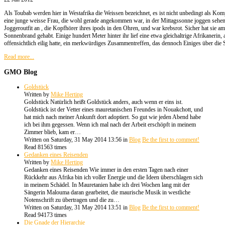
Als Toubab werden hier in Westafrika die Weissen bezeichnet, es ist nicht unbedingt als Ko
eine junge weisse Frau, die wohl gerade angekommen war, in der Mittagssonne joggen sehen.
Joggeroutfit an , die Kopfhörer ihres ipods in den Ohren, und war krebsrot. Sicher hat sie a
Sonnenbrand gehabt. Einige hundert Meter hinter ihr lief eine etwa gleichaltrige Afrikanerin, a
offensichtlich eilig hatte, ein merkwürdiges Zusammentreffen, das dennoch Einiges über die S
Read more...
GMO
Blog
Goldstück
Written by
Mike Herting
Goldstück Natürlich heißt Goldstück anders, auch wenn er eins ist.
Goldstück ist der Vetter eines mauretanischen Freundes in Nouakchott, und
hat mich nach meiner Ankunft dort adoptiert. So gut wie jeden Abend habe
ich bei ihm gegessen. Wenn ich mal nach der Arbeit erschöpft in meinem
Zimmer blieb, kam er…
Written on Saturday, 31 May 2014 13:56
in
Blog
Be the first to comment!
Read 81563 times
Gedanken eines Reisenden
Written by
Mike Herting
Gedanken eines Reisenden Wie immer in den ersten Tagen nach einer
Rückkehr aus Afrika bin ich voller Energie und die Ideen überschlagen sich
in meinem Schädel. In Mauretanien habe ich drei Wochen lang mit der
Sängerin Malouma daran gearbeitet, die maurische Musik in westliche
Notenschrift zu übertragen und die zu…
Written on Saturday, 31 May 2014 13:51
in
Blog
Be the first to comment!
Read 94173 times
Die Gnade der Hierarchie