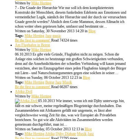
Written by
Mike Herting
7 - Die Gnade der Hierarchie Wie nur soll ich dem kompliziertesten
Konstrukt der Menschheit, diesem funkelnden Edelstein aus Emotionen und
vermeintlicher Logik, nämlich der Hierarchie und der durch sie verursachten
Gnade gerecht werden? Ähnlich dem Gotte Mammon, dessen Allmacht ich
schon weiter oben gepriesen habe, umfasst und bestimmt sie…
Written on Saturday, 30 November 2013 14:20
in
Blog
Tags:
Mike Herting
Jazz
music
Be the first to comment!
Read 74324 times
Am Flughafen in Beirut
Written by
Mike Herting
06.10.2013 Es gibt viele Gründe, Flughäfen nicht zu mögen. Schon die
Anlage eins solchen ist heutzutage mit großen Schwierigkeiten verbunden,
denn auf die Annehmlichkeiten der schnellen Verbindung will kaum jemand
verzichten, aber im Einzugsgebiet eines jeden Flughafens kämpft der Bürger
mit Lärm - und Naturschutzargumenten gegen eine solchen in seiner…
Written on Sunday, 06 October 2013 12:23
in
Blog
Tags:
Mike Herting
Beirut
Jazz
Musik
Be the first to comment!
Read 66207 times
Afrika Zivil
Written by
Mike Herting
05.10.2013 Wie immer, wenn ich mit Djiby unterwegs bin,
fällt es mir schwer, meine regelmäßigen Blogeinträge durchzuhalten. Das
Zusammenleben mit Afrikanern gefällt mir ungemein, es lässt aber
vergleichsweise wenig Zeit für das, was wir Europäer als Privatleben
bezeichnen. So gut wie alle Aktivitäten im Zusammenleben werden
gemeinsam durchgeführt, man ist…
Written on Saturday, 05 October 2013 12:13
in
Blog
Tags:
Mike Herting
Afrika
Djiby Diabate
Musik
Jazz
Be the first to comment!
Read 72795 times