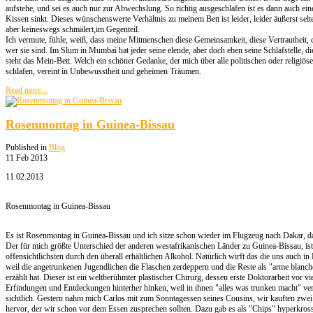
aufstehe, und sei es auch nur zur Abwechslung. So richtig ausgeschlafen ist es dann auch ein
Kissen sinkt. Dieses wünschenswerte Verhältnis zu meinem Bett ist leider, leider äußerst s
aber keineswegs schmälert,im Gegenteil.
Ich vermute, fühle, weiß, dass meine Mitmenschen diese Gemeinsamkeit, diese Vertrautheit, di
wer sie sind. Im Slum in Mumbai hat jeder seine elende, aber doch eben seine Schlafstelle, di
steht das Mein-Bett. Welch ein schöner Gedanke, der mich über alle politischen oder religiö
schlafen, vereint in Unbewusstheit und geheimen Träumen.
Read more...
Rosenmontag in Guinea-Bissau
Published in
Blog
11 Feb 2013
11.02.2013
Rosenmontag in Guinea-Bissau
Es ist Rosenmontag in Guinea-Bissau und ich sitze schon wieder im Flugzeug nach Dakar, d
Der für mich größte Unterschied der anderen westafrikanischen Länder zu Guinea-Bissau, ist, 
offensichtlichsten durch den überall erhältlichen Alkohol. Natürlich wirft das die uns auch i
weil die angetrunkenen Jugendlichen die Flaschen zerdeppern und die Reste als "arme blanc
erzählt hat. Dieser ist ein weltberühmter plastischer Chirurg, dessen erste Doktorarbeit vor
Erfindungen und Entdeckungen hinterher hinken, weil in ihnen "alles was trunken macht" verbo
sichtlich. Gestern nahm mich Carlos mit zum Sonntagessen seines Cousins, wir kauften zw
hervor, der wir schon vor dem Essen zusprechen sollten. Dazu gab es als "Chips" hyperkros