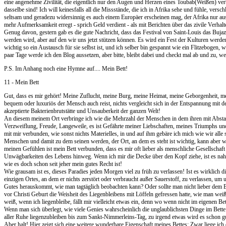
eine angenehme Zivilität, die eigentlich nur den Augen und Herzen eines Toubab(Weißen) ver
dasselbe sind! Ich will keinesfalls all die Missstände, die ich in Afrika sehe und fühle, ver
seltsam und geradezu widersinnig es auch einem Europäer erscheinen mag, der Afrika nur aus d
mehr Aufmerksamkeit erregt - sprich Geld verdient - als mit Berichten über das zivile Verhal
Genug davon, gestern gab es die gute Nachricht, dass das Festival von Saint-Louis das Bujazz
werden wird, aber auf den wir uns jetzt stützen können. Es wird ein Fest der Kulturen werden
wichtig so ein Austausch für sie selbst ist, und ich selber bin gespannt wie ein Flitzebogen, 
paar Tage werde ich den Blog aussetzen, aber bitte, bleibt dabei und checkt mal ab und zu, we
P.S. Im Anhang noch eine Hymne auf.... Mein Bett!
11 - Mein Bett
Gut, dass es mir gehört! Meine Zuflucht, meine Burg, meine Heimat, meine Geborgenheit, me
bequem oder luxuriös der Mensch auch reist, nichts vergleicht sich in der Entspannung mit dem
akzeptierte Bakterienbrutstätte und Unsauberkeit der ganzen Welt!
An diesem meinem Ort verbringe ich wie die Mehrzahl der Menschen in dem ihren mit Abstan
Verzweiflung, Freude, Langeweile, es ist Gefährte meiner Liebschaften, meines Triumphs und
mit mir verbunden, wie sonst nichts Materielles, in und auf ihm gebäre ich mich wie wir alle 
Menschen und damit zu dem seinen werden, der Ort, an dem es steht ist wichtig, kann aber w
meinen Gefühlen ist mein Bett verbunden, dass es mir oft lieber als menschliche Gesellscha
Unwägbarkeiten des Lebens hinweg. Wenn ich mir die Decke über den Kopf ziehe, ist es na
wie es doch schon seit jeher mein gutes Recht ist!
Wie grausam ist es, dieses Paradies jeden Morgen viel zu früh zu verlassen! Ist es wirklich 
einzigen Ortes, an dem er nichts zerstört oder verbraucht außer Sauerstoff, zu verlassen, u
Gutes herauskommt, wie man tagtäglich beobachten kann? Oder sollte man nicht lieber dem Be
vor Christi Geburt die Weisheit des Liegenbleibens mit Löffeln gefressen hatte, wie man we
weiß, wenn ich liegenbleibe, fällt mir vielleicht etwas ein, denn wo wenn nicht im eigenen B
Wenn man sich überlegt, wie viele Genies wahrscheinlich die unglaublichsten Dinge im Bett
aller Ruhe liegenzubleiben bis zum Sankt-Nimmerleins-Tag, zu irgend etwas wird es schon gu
Aber halt! Hier zeigt sich eine weitere wunderbare Eigenschaft meines Bettes: Zwar liege ich