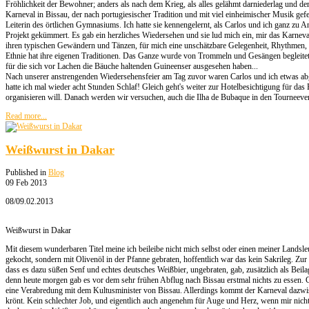
Fröhlichkeit der Bewohner; anders als nach dem Krieg, als alles gelähmt darniederlag und d
Karneval in Bissau, der nach portugiesischer Tradition und mit viel einheimischer Musik gefe
Leiterin des örtlichen Gymnasiums. Ich hatte sie kennengelernt, als Carlos und ich ganz zu 
Projekt gekümmert. Es gab ein herzliches Wiedersehen und sie lud mich ein, mir das Karnev
ihren typischen Gewändern und Tänzen, für mich eine unschätzbare Gelegenheit, Rhythmen,
Ethnie hat ihre eigenen Traditionen. Das Ganze wurde von Trommeln und Gesängen begleitet
für die sich vor Lachen die Bäuche haltenden Guineenser ausgesehen haben...
Nach unserer anstrengenden Wiedersehensfeier am Tag zuvor waren Carlos und ich etwas abg
hatte ich mal wieder acht Stunden Schlaf! Gleich geht's weiter zur Hotelbesichtigung für das 
organisieren will. Danach werden wir versuchen, auch die Ilha de Bubaque in den Tourneeverl
Read more...
Weißwurst in Dakar
Published in
Blog
09 Feb 2013
08/09.02.2013
Weißwurst in Dakar
Mit diesem wunderbaren Titel meine ich beileibe nicht mich selbst oder einen meiner Landsle
gekocht, sondern mit Olivenöl in der Pfanne gebraten, hoffentlich war das kein Sakrileg. Zur
dass es dazu süßen Senf und echtes deutsches Weißbier, ungebraten, gab, zusätzlich als Bei
denn heute morgen gab es vor dem sehr frühen Abflug nach Bissau erstmal nichts zu essen.
eine Verabredung mit dem Kultusminister von Bissau. Allerdings kommt der Karneval dazwisc
krönt. Kein schlechter Job, und eigentlich auch angenehm für Auge und Herz, wenn mir nic