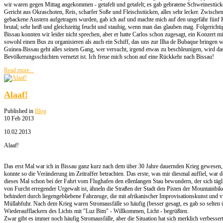
wir waren gegen Mittag angekommen - getafelt und getafelt; es gab gebratene Schweinestückc
Gericht aus Okraschoten, Reis, scharfer Soße und Fleischstücken, alles sehr lecker. Zwisch
gebackene Austern aufgetragen wurden, gab ich auf und machte mich auf den ungefähr fünf K
brutal; sehr heiß und gleichzeitig feucht und staubig, wenn man das glauben mag. Folgericht
Bissau konnten wir leider nicht sprechen, aber er hatte Carlos schon zugesagt, ein Konzert
sowohl einen Bus zu organisieren als auch ein Schiff, das uns zur Ilha de Bubaque bringen wi
Guinea-Bissau geht alles seinen Gang, wer versucht, irgend etwas zu beschleunigen, wird das G
Bevölkerungsschichten vernetzt ist. Ich freue mich schon auf eine Rückkehr nach Bissau!
Read more...
Alaaf!
Published in
Blog
10 Feb 2013
10.02.2013
Alaaf!
Das erst Mal war ich in Bissau ganz kurz nach dem über 30 Jahre dauernden Krieg gewesen, 
konnte so die Veränderung im Zeitraffer betrachten. Das erste, was mir diesmal auffiel, war 
dieses Mal schon bei der Fahrt vom Flughafen den ellenlangen Stau bewundern, der sich täglich
von Furcht erregender Urgewalt ist, ähneln die Straßen der Stadt den Pisten der Mountainbik
behindert durch liegengebliebene Fahrzeuge, die mit afrikanischer Improvisationskunst und 
Müllabfuhr. Nach dem Krieg waren Stromausfälle so häufig (besser gesagt, es gab so selten
Wiederaufflackern des Lichts mit "Luz Bim" - Willkommen, Licht - begrüßten.
Zwar gibt es immer noch häufig Stromausfälle, aber die Situation hat sich merklich verbesser