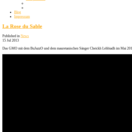
Blog
Impressum
La Rose du Sable
Published in
News
15 Jul 2013
Das GMO mit dem BuJazzO und dem mauretanischen Sänger Cheickh Lehbiadh im Mai 201