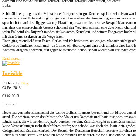
doch nur eine Weißwurst hätte, gebraten, gekocht, geraspelt oder püriert, her damit!
Später
Schließlich empfing uns der Minister, der übrigens sehr gut Deutsch spricht, seine Frau war D
uns seiner vollen Unterstützung und gab dem Generalsekretär Anweisung, mit uns zusammen z
sprach ich ihn auf das allgegenwärtige Plastik an, erwähnte das positive Beispiel Mauretanie
mir, dass das entsprechende Gesetz schon auf den Weg gebracht sei, eine gute Nachricht, und 
jeden Fall wird das BujazzO mit den afrikanischen Künstlern und seinem Programm hochwi
mit dem Generalsekretär in die Wege leiten.
Dann ging es endlich! zum Essen. Carlos und ich hatten uns seit einigen Monaten nicht geseh
Goldbrasse ähnlichen Fisch und - da Guinea ein überwiegend christlich-animistisches Land is
Karneval aufgebaut werden, erst gegen Mitternacht. Schön, schon wieder von Freunden em
Read more...
Invisible
Published in
Blog
03 Feb 2013
03.02.2013
Invisible
Heute morgen habe ich zunächst das Centre Culturel Francais besucht und mit M.Bourdais, dem
stand. Die sowieso schon drei Meter hohe Mauer um Botschaft und Institut ist noch um zwei 
Länder steht, die wir mit dem BujazzO bereisen werden. Zum Einen gibt es eine Reisewarnu
keine Veranstaltungen mehr durchführen dürfte; wie schade, war doch das Institut ein großer 
Gelegenheit zur Zusammenarbeit. Der Besuch der Deutschen Botschaft versetzte mir einen rege
Leben aufs Spiel setzt! Nun reise ich schon ziemlich lange durch die Welt, und obwohl in Mal