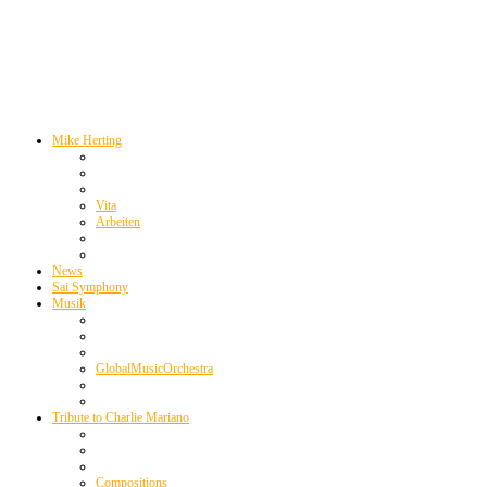
Mike Herting
Vita
Arbeiten
News
Sai Symphony
Musik
GlobalMusicOrchestra
Tribute to Charlie Mariano
Compositions