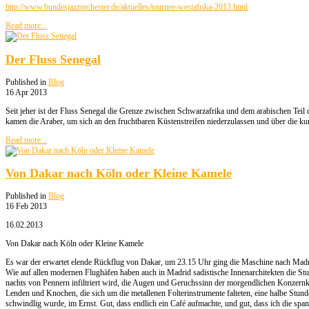
http://www.bundesjazzorchester.de/aktuelles/tournee-westafrika-2013.html
Read more...
Der Fluss Senegal
Published in
Blog
16 Apr 2013
Seit jeher ist der Fluss Senegal die Grenze zwischen Schwarzafrika und dem arabischen Te
kamen die Araber, um sich an den fruchtbaren Küstenstreifen niederzulassen und über die kur
Read more...
Von Dakar nach Köln oder Kleine Kamele
Published in
Blog
16 Feb 2013
16.02.2013
Von Dakar nach Köln oder Kleine Kamele
Es war der erwartet elende Rückflug von Dakar, um 23.15 Uhr ging die Maschine nach Madr
Wie auf allen modernen Flughäfen haben auch in Madrid sadistische Innenarchitekten die Stuh
nachts von Pennern infiltriert wird, die Augen und Geruchssinn der morgendlichen Konzernk
Lenden und Knochen, die sich um die metallenen Folterinstrumente falteten, eine halbe Stund
schwindlig wurde, im Ernst. Gut, dass endlich ein Café aufmachte, und gut, dass ich die spani