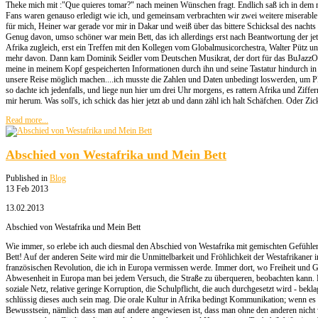
Theke mich mit :"Que quieres tomar?" nach meinen Wünschen fragt. Endlich saß ich in dem 
Fans waren genauso erledigt wie ich, und gemeinsam verbrachten wir zwei weitere miserabl
für mich, Heiner war gerade vor mir in Dakar und weiß über das bittere Schicksal des nachts
Genug davon, umso schöner war mein Bett, das ich allerdings erst nach Beantwortung der jet
Afrika zugleich, erst ein Treffen mit den Kollegen vom Globalmusicorchestra, Walter Pütz un
mehr davon. Dann kam Dominik Seidler vom Deutschen Musikrat, der dort für das BuJazzO zust
meine in meinem Kopf gespeicherten Informationen durch ihn und seine Tastatur hindurch in v
unsere Reise möglich machen....ich musste die Zahlen und Daten unbedingt loswerden, um Plat
so dachte ich jedenfalls, und liege nun hier um drei Uhr morgens, es rattern Afrika und Zi
mir herum. Was soll's, ich schick das hier jetzt ab und dann zähl ich halt Schäfchen. Oder Zic
Read more...
Abschied von Westafrika und Mein Bett
Published in
Blog
13 Feb 2013
13.02.2013
Abschied von Westafrika und Mein Bett
Wie immer, so erlebe ich auch diesmal den Abschied von Westafrika mit gemischten Gefühlen.
Bett! Auf der anderen Seite wird mir die Unmittelbarkeit und Fröhlichkeit der Westafrikaner i
französischen Revolution, die ich in Europa vermissen werde. Immer dort, wo Freiheit und Glei
Abwesenheit in Europa man bei jedem Versuch, die Straße zu überqueren, beobachten kann. Be
soziale Netz, relative geringe Korruption, die Schulpflicht, die auch durchgesetzt wird - be
schlüssig dieses auch sein mag. Die orale Kultur in Afrika bedingt Kommunikation; wenn e
Bewusstsein, nämlich dass man auf andere angewiesen ist, dass man ohne den anderen nicht w