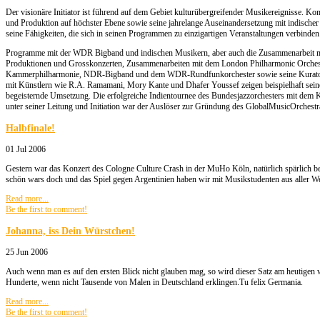
Der visionäre Initiator ist führend auf dem Gebiet kulturübergreifender Musikereignisse. K
und Produktion auf höchster Ebene sowie seine jahrelange Auseinandersetzung mit indischer
seine Fähigkeiten, die sich in seinen Programmen zu einzigartigen Veranstaltungen verbinden
Programme mit der WDR Bigband und indischen Musikern, aber auch die Zusammenarbeit 
Produktionen und Grosskonzerten, Zusammenarbeiten mit dem London Philharmonic Orches
Kammerphilharmonie, NDR-Bigband und dem WDR-Rundfunkorchester sowie seine Kuratortät
mit Künstlern wie R.A. Ramamani, Mory Kante und Dhafer Youssef zeigen beispielhaft sein
begeisternde Umsetzung. Die erfolgreiche Indientournee des Bundesjazzorchesters mit dem 
unter seiner Leitung und Initiation war der Auslöser zur Gründung des GlobalMusicOrchestr
Halbfinale!
01 Jul 2006
Gestern war das Konzert des Cologne Culture Crash in der MuHo Köln, natürlich spärlich bes
schön wars doch und das Spiel gegen Argentinien haben wir mit Musikstudenten aus aller We
Read more...
Be the first to comment!
Johanna, iss Dein Würstchen!
25 Jun 2006
Auch wenn man es auf den ersten Blick nicht glauben mag, so wird dieser Satz am heutige
Hunderte, wenn nicht Tausende von Malen in Deutschland erklingen.Tu felix Germania.
Read more...
Be the first to comment!