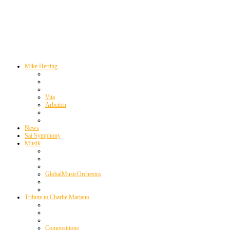
Mike Herting
Vita
Arbeiten
News
Sai Symphony
Musik
GlobalMusicOrchestra
Tribute to Charlie Mariano
Compositions