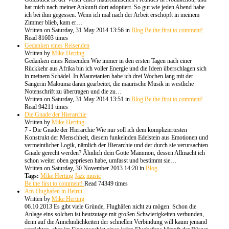
hat mich nach meiner Ankunft dort adoptiert. So gut wie jeden Abend habe
ich bei ihm gegessen. Wenn ich mal nach der Arbeit erschöpft in meinem
Zimmer blieb, kam er…
Written on Saturday, 31 May 2014 13:56
in
Blog
Be the first to comment!
Read 81603 times
Gedanken eines Reisenden
Written by
Mike Herting
Gedanken eines Reisenden Wie immer in den ersten Tagen nach einer
Rückkehr aus Afrika bin ich voller Energie und die Ideen überschlagen sich
in meinem Schädel. In Mauretanien habe ich drei Wochen lang mit der
Sängerin Malouma daran gearbeitet, die maurische Musik in westliche
Notenschrift zu übertragen und die zu…
Written on Saturday, 31 May 2014 13:51
in
Blog
Be the first to comment!
Read 94211 times
Die Gnade der Hierarchie
Written by
Mike Herting
7 - Die Gnade der Hierarchie Wie nur soll ich dem kompliziertesten
Konstrukt der Menschheit, diesem funkelnden Edelstein aus Emotionen und
vermeintlicher Logik, nämlich der Hierarchie und der durch sie verursachten
Gnade gerecht werden? Ähnlich dem Gotte Mammon, dessen Allmacht ich
schon weiter oben gepriesen habe, umfasst und bestimmt sie…
Written on Saturday, 30 November 2013 14:20
in
Blog
Tags:
Mike Herting
Jazz
music
Be the first to comment!
Read 74349 times
Am Flughafen in Beirut
Written by
Mike Herting
06.10.2013 Es gibt viele Gründe, Flughäfen nicht zu mögen. Schon die
Anlage eins solchen ist heutzutage mit großen Schwierigkeiten verbunden,
denn auf die Annehmlichkeiten der schnellen Verbindung will kaum jemand