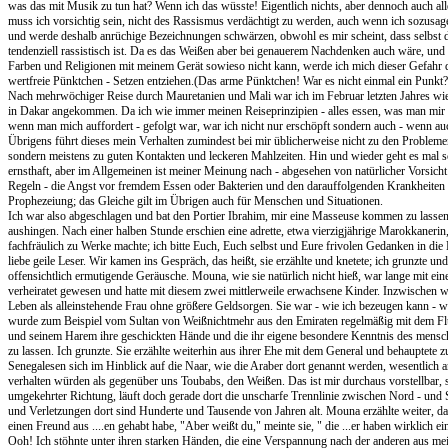
was das mit Musik zu tun hat? Wenn ich das wüsste! Eigentlich nichts, aber dennoch auch all
muss ich vorsichtig sein, nicht des Rassismus verdächtigt zu werden, auch wenn ich sozusag
und werde deshalb anrüchige Bezeichnungen schwärzen, obwohl es mir scheint, dass selbst
tendenziell rassistisch ist. Da es das Weißen aber bei genauerem Nachdenken auch wäre, und 
Farben und Religionen mit meinem Gerät sowieso nicht kann, werde ich mich dieser Gefahr 
wertfreie Pünktchen - Setzen entziehen.(Das arme Pünktchen! War es nicht einmal ein Punkt? 
Nach mehrwöchiger Reise durch Mauretanien und Mali war ich im Februar letzten Jahres wi
in Dakar angekommen. Da ich wie immer meinen Reiseprinzipien - alles essen, was man mir 
wenn man mich auffordert - gefolgt war, war ich nicht nur erschöpft sondern auch - wenn au
Übrigens führt dieses mein Verhalten zumindest bei mir üblicherweise nicht zu den Problemen
sondern meistens zu guten Kontakten und leckeren Mahlzeiten. Hin und wieder geht es mal schi
ernsthaft, aber im Allgemeinen ist meiner Meinung nach - abgesehen von natürlicher Vorsicht
Regeln - die Angst vor fremdem Essen oder Bakterien und den darauffolgenden Krankheiten of
Prophezeiung; das Gleiche gilt im Übrigen auch für Menschen und Situationen.
Ich war also abgeschlagen und bat den Portier Ibrahim, mir eine Masseuse kommen zu lasse
aushingen. Nach einer halben Stunde erschien eine adrette, etwa vierzigjährige Marokkanerin,
fachfräulich zu Werke machte; ich bitte Euch, Euch selbst und Eure frivolen Gedanken in die 
liebe geile Leser. Wir kamen ins Gespräch, das heißt, sie erzählte und knetete; ich grunzte un
offensichtlich ermutigende Geräusche. Mouna, wie sie natürlich nicht hieß, war lange mit ei
verheiratet gewesen und hatte mit diesem zwei mittlerweile erwachsene Kinder. Inzwischen 
Leben als alleinstehende Frau ohne größere Geldsorgen. Sie war - wie ich bezeugen kann - w
wurde zum Beispiel vom Sultan von Weißnichtmehr aus den Emiraten regelmäßig mit dem Flu
und seinem Harem ihre geschickten Hände und die ihr eigene besondere Kenntnis des mens
zu lassen. Ich grunzte. Sie erzählte weiterhin aus ihrer Ehe mit dem General und behauptete z
Senegalesen sich im Hinblick auf die Naar, wie die Araber dort genannt werden, wesentlich ar
verhalten würden als gegenüber uns Toubabs, den Weißen. Das ist mir durchaus vorstellbar, s
umgekehrter Richtung, läuft doch gerade dort die unscharfe Trennlinie zwischen Nord - und 
und Verletzungen dort sind Hunderte und Tausende von Jahren alt. Mouna erzählte weiter, das
einen Freund aus ....en gehabt habe, "Aber weißt du," meinte sie, " die ...er haben wirklich ei
Ooh! Ich stöhnte unter ihren starken Händen, die eine Verspannung nach der anderen aus 