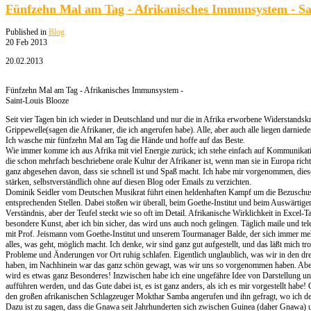
Fünfzehn Mal am Tag - Afrikanisches Immunsystem - Sa
Published in
Blog
20 Feb 2013
20.02.2013
Fünfzehn Mal am Tag - Afrikanisches Immunsystem -
Saint-Louis Blooze
Seit vier Tagen bin ich wieder in Deutschland und nur die in Afrika erworbene Widerstandskr
Grippewelle(sagen die Afrikaner, die ich angerufen habe). Alle, aber auch alle liegen darnied
Ich wasche mir fünfzehn Mal am Tag die Hände und hoffe auf das Beste.
Wie immer komme ich aus Afrika mit viel Energie zurück; ich stehe einfach auf Kommunikatio
die schon mehrfach beschriebene orale Kultur der Afrikaner ist, wenn man sie in Europa richti
ganz abgesehen davon, dass sie schnell ist und Spaß macht. Ich habe mir vorgenommen, die
stärken, selbstverständlich ohne auf diesen Blog oder Emails zu verzichten.
Dominik Seidler vom Deutschen Musikrat führt einen heldenhaften Kampf um die Bezuschus
entsprechenden Stellen. Dabei stoßen wir überall, beim Goethe-Institut und beim Auswärti
Verständnis, aber der Teufel steckt wie so oft im Detail. Afrikanische Wirklichkeit in Excel-T
besondere Kunst, aber ich bin sicher, das wird uns auch noch gelingen. Täglich maile und tel
mit Prof. Jeismann vom Goethe-Institut und unserem Tourmanager Balde, der sich immer meh
alles, was geht, möglich macht. Ich denke, wir sind ganz gut aufgestellt, und das läßt mich tr
Probleme und Änderungen vor Ort ruhig schlafen. Eigentlich unglaublich, was wir in den dre
haben, im Nachhinein war das ganz schön gewagt, was wir uns so vorgenommen haben. Aber 
wird es etwas ganz Besonderes! Inzwischen habe ich eine ungefähre Idee von Darstellung u
aufführen werden, und das Gute dabei ist, es ist ganz anders, als ich es mir vorgestellt habe
den großen afrikanischen Schlagzeuger Mokthar Samba angerufen und ihn gefragt, wo ich 
Dazu ist zu sagen, dass die Gnawa seit Jahrhunderten sich zwischen Guinea (daher Gnawa