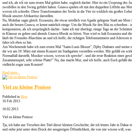
und ich, als ich sie zum ersten Mal gehört habe, sogleich dachte: Hier ist ein Ursprung des J
zweifellos in den Swing geführt haben. Gnawa spielen oft mit den doppelten Löffeln aus Met
wovon ich schreibe. Diese Transformation der Sechs in die Vier ist wirklich ein großes Gehe
Musik unserer Afrikareise darstellen.
Na, Mokthar sagte gleich: Essaouira, die etwas nördlich von Agadir gelegene Stadt am Meer 
auch die besten Gnawa, er kennt natürlich einige. Um die Musik für den Mai zu schreiben - i
komponieren, als ich ursprünglich dachte - hatte ich mir überlegt, einige Tage an der Schnit
in Klausur zu gehen und abends Gnawa-Musik zu hören. Nun wird es halt Essaouira und die 
läuft die Freundes-Maschine an und ich hoffe, die richtigen Telefonnummern und Adressen 
fahre ich eben so hin.
Am Wochenende habe ich zum ersten Mal "Saint-Louis Blooze", Djiby Diabates und meine e
die wir am 19. März mit einem Konzert im Stadtgarten vorstellen werden. Mir gefällt sie wirk
Normalfall darstellt, Musiker wissen, wovon ich spreche! - und die erste Reaktion eines gesc
Zusammenspiel, sehr schöne Platte!" Na, das macht Mut, und ich hoffe, auch Euch gefällt d
vielleicht sogar zum Konzert!
Read more...
Viel zu kleine Penisse
Published in
Blog
16 Feb 2013
16.02.2013
Viel zu kleine Penisse
Tja, ich habe aus Versehen den Titel dieser kleinen Geschichte, die ich letztes Jahr in Dakar 
und stehe jetzt unter dem Druck der neugierigen Öffentlichkeit, die von mir wissen will, was 