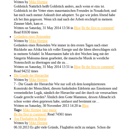
Written by
Mike Herting
Goldstück Natürlich heißt Goldstück anders, auch wenn er eins ist.
Goldstück ist der Vetter eines mauretanischen Freundes in Nouakchott, und
hat mich nach meiner Ankunft dort adoptiert. So gut wie jeden Abend habe
ich bei ihm gegessen. Wenn ich mal nach der Arbeit erschöpft in meinem
Zimmer blieb, kam er…
Written on Saturday, 31 May 2014 13:56
in
Blog
Be the first to comment!
Read 81630 times
Gedanken eines Reisenden
Written by
Mike Herting
Gedanken eines Reisenden Wie immer in den ersten Tagen nach einer
Rückkehr aus Afrika bin ich voller Energie und die Ideen überschlagen sich
in meinem Schädel. In Mauretanien habe ich drei Wochen lang mit der
Sängerin Malouma daran gearbeitet, die maurische Musik in westliche
Notenschrift zu übertragen und die zu…
Written on Saturday, 31 May 2014 13:51
in
Blog
Be the first to comment!
Read 94232 times
Die Gnade der Hierarchie
Written by
Mike Herting
7 - Die Gnade der Hierarchie Wie nur soll ich dem kompliziertesten
Konstrukt der Menschheit, diesem funkelnden Edelstein aus Emotionen und
vermeintlicher Logik, nämlich der Hierarchie und der durch sie verursachten
Gnade gerecht werden? Ähnlich dem Gotte Mammon, dessen Allmacht ich
schon weiter oben gepriesen habe, umfasst und bestimmt sie…
Written on Saturday, 30 November 2013 14:20
in
Blog
Tags:
Mike Herting
Jazz
music
Be the first to comment!
Read 74361 times
Am Flughafen in Beirut
Written by
Mike Herting
06.10.2013 Es gibt viele Gründe, Flughäfen nicht zu mögen. Schon die