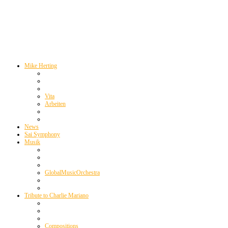
Mike Herting
Vita
Arbeiten
News
Sai Symphony
Musik
GlobalMusicOrchestra
Tribute to Charlie Mariano
Compositions