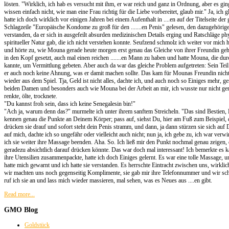
lösten. "Wirklich, ich hab es versucht mit ihm, er war reich und ganz in Ordnung, aber es gi
wissen einfach nicht, wie man eine Frau richtig für die Liebe vorbereitet, glaub mir." Ja, ich gl
hatte ich doch wirklich vor einigen Jahren bei einem Aufenthalt in ....en auf der Titelseite de
Schlagzeile "Europäische Kondome zu groß für den .......en Penis" gelesen, den dazugehörige
verstanden, da er sich in ausgefeilt absurden medizinischen Details erging und Ratschläge p
spiritueller Natur gab, die ich nicht verstehen konnte. Seufzend schmolz ich weiter vor mich
und hörte zu, wie Mouna gerade heute morgen erst genau das Gleiche von ihrer Freundin gehö
in den Kopf gesetzt, auch mal einen reichen .......en Mann zu haben und hatte Mouna, die dur
kannte, um Vermittlung gebeten. Aber auch da war das gleiche Problem aufgetreten: Sein Teil 
er auch noch keine Ahnung, was er damit machen sollte. Das kam für Mounas Freundin nicht 
wieder aus dem Spiel. Tja, Geld ist nicht alles, dachte ich, und auch noch so Einiges mehr, ge
beiden Damen und besonders auch wie Mouna bei der Arbeit an mir, ich wusste nur nicht g
renkte, ölte, trocknete.
"Du kannst froh sein, dass ich keine Senegalesin bin!"
"Ach ja, warum denn das?" murmelte ich unter ihrem sanftem Streicheln. "Das sind Bestien, Be
kennen genau die Punkte an Deinem Körper; pass auf, siehst Du, hier am Fuß zum Beispiel, d
drücken sie drauf und sofort steht dein Penis stramm, und dann, ja dann stürzen sie sich auf 
auf mich, dachte ich so ungefähr oder vielleicht auch nicht; nun ja, ich gebe zu, ich war verwi
ich sie weiter ihre Massage beenden. Aha. So. Ich ließ mir den Punkt nochmal genau zeigen
geradezu absichtlich darauf drücken könnte. Das war doch mal interessant! Ich bemerkte es 
ihre Utensilien zusammenpackte, hatte ich doch Einiges gelernt. Es war eine tolle Massage, 
hatte mich gewarnt und ich hatte sie verstanden. Es herrschte Eintracht zwischen uns, wirklich
wir machten uns noch gegenseitig Komplimente, sie gab mir ihre Telefonnummer und wir sch
ruf ich sie an und lass mich wieder massieren, mal sehen, was es Neues aus ....en gibt.
Read more...
GMO
Blog
Goldstück