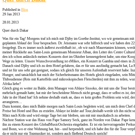
Published in
Blog
29 Jan 2013
28.01.2013
Quer durch Dakar
Was für ein Tag! Morgens traf ich mich mit Djiby im Goethe-Institut, wo wir gemeinsam mit 
geplanten Ablauf der Tour besprachen. Dr. Jeismann war sehr hilfreich und wir haben den 22
festgelegt. Da es immer noch äußerst zweifelhaft ist , ob wir nach Mauretanien können, wer
meiner Rückkehr aus Saint-Louis gemeinsam Monsieur Alban, den Leiter des Centre Culturel
den ich schon anlässlich meines Konzerts dort im Oktober kennengelernt habe, um eine Kooper
Wege zu leiten. Unsere Wunschvorstellung ist eMikes, ein Konzert in Gambia und eines in Zi
Danach sind Djiby und ich zu dem Hotel gefahren, das er für uns ausfindig gemacht hat, La R
und ist für uns sehr gut geeignet, sodass ich gleich für unseren Aufenthalt reserviert habe. In
Hunger, und tatsächlich hat mich der Sicherheitsmann des Hotels gleich eingeladen, sein Mitt
Thiboudienne (Reis mit Kartoffeln und mikroskopischen Fleischteilen) mit ihm zu teilen, wun
Afrika liebe?
Gleich ging es weiter zu Balde, dem Manager von Ablaye Sissoko, der mit uns die Tour bestr
mehrfach gemailt hatte, hat mir der bescheidene Mensch nicht gesagt, dass er selbst es ist, d
Jahr in der Hand hat! Ich nehme deshalb stark an, dass es kein großes Problem sein wird, den 
arrangieren....
Dazu kommt, dass mich Balde morgen nach Saint-Louis begleiten wird, um mich dem Chef des
Preise bei Hotel und Bus zu erzielen. Ablaye ist leider auf Tour,deshalb werde ich ihn nicht 
März nach Köln und wird einige Tage bei mir bleiben, um mit mir musikalisch zu arbeiten.
Nächste Station war das Haus von Pape Samory Seck, ganz im Norden von Dakar. Pape kenne i
ihn zu einem Konzert des GlobalMusicOrchestra eingeladen. Er ist ein hervorragender Perku
und Bonn, wo er eine Wohnung hat, hin - und herpendelt, und ich habe ihn für die Tour verpfli
da er nicht nur ein Topmusiker ist, sondern auch fließend Deutsch spricht!