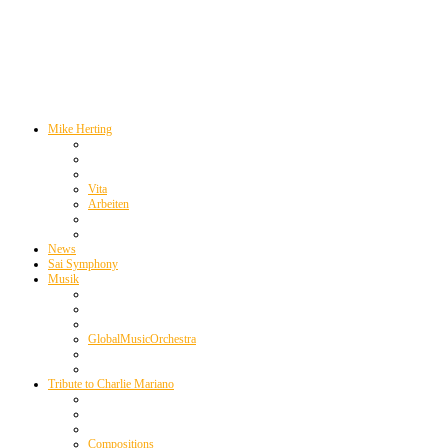
Mike Herting
Vita
Arbeiten
News
Sai Symphony
Musik
GlobalMusicOrchestra
Tribute to Charlie Mariano
Compositions