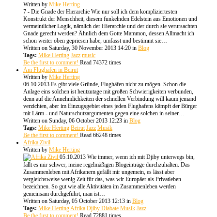
Written by
Mike Herting
7 - Die Gnade der Hierarchie Wie nur soll ich dem kompliziertesten
Konstrukt der Menschheit, diesem funkelnden Edelstein aus Emotionen und
vermeintlicher Logik, nämlich der Hierarchie und der durch sie verursachten
Gnade gerecht werden? Ähnlich dem Gotte Mammon, dessen Allmacht ich
schon weiter oben gepriesen habe, umfasst und bestimmt sie…
Written on Saturday, 30 November 2013 14:20
in
Blog
Tags:
Mike Herting
Jazz
music
Be the first to comment!
Read 74372 times
Am Flughafen in Beirut
Written by
Mike Herting
06.10.2013 Es gibt viele Gründe, Flughäfen nicht zu mögen. Schon die
Anlage eins solchen ist heutzutage mit großen Schwierigkeiten verbunden,
denn auf die Annehmlichkeiten der schnellen Verbindung will kaum jemand
verzichten, aber im Einzugsgebiet eines jeden Flughafens kämpft der Bürger
mit Lärm - und Naturschutzargumenten gegen eine solchen in seiner…
Written on Sunday, 06 October 2013 12:23
in
Blog
Tags:
Mike Herting
Beirut
Jazz
Musik
Be the first to comment!
Read 66248 times
Afrika Zivil
Written by
Mike Herting
05.10.2013 Wie immer, wenn ich mit Djiby unterwegs bin,
fällt es mir schwer, meine regelmäßigen Blogeinträge durchzuhalten. Das
Zusammenleben mit Afrikanern gefällt mir ungemein, es lässt aber
vergleichsweise wenig Zeit für das, was wir Europäer als Privatleben
bezeichnen. So gut wie alle Aktivitäten im Zusammenleben werden
gemeinsam durchgeführt, man ist…
Written on Saturday, 05 October 2013 12:13
in
Blog
Tags:
Mike Herting
Afrika
Djiby Diabate
Musik
Jazz
Be the first to comment!
Read 72881 times