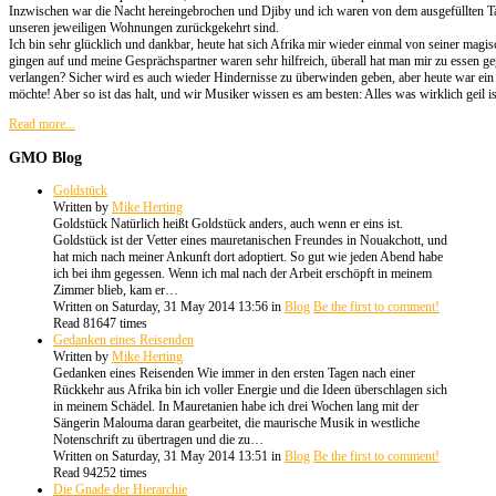
Inzwischen war die Nacht hereingebrochen und Djiby und ich waren von dem ausgefüllten Tag
unseren jeweiligen Wohnungen zurückgekehrt sind.
Ich bin sehr glücklich und dankbar, heute hat sich Afrika mir wieder einmal von seiner magisc
gingen auf und meine Gesprächspartner waren sehr hilfreich, überall hat man mir zu essen 
verlangen? Sicher wird es auch wieder Hindernisse zu überwinden geben, aber heute war ein 
möchte! Aber so ist das halt, und wir Musiker wissen es am besten: Alles was wirklich geil is
Read more...
GMO
Blog
Goldstück
Written by
Mike Herting
Goldstück Natürlich heißt Goldstück anders, auch wenn er eins ist.
Goldstück ist der Vetter eines mauretanischen Freundes in Nouakchott, und
hat mich nach meiner Ankunft dort adoptiert. So gut wie jeden Abend habe
ich bei ihm gegessen. Wenn ich mal nach der Arbeit erschöpft in meinem
Zimmer blieb, kam er…
Written on Saturday, 31 May 2014 13:56
in
Blog
Be the first to comment!
Read 81647 times
Gedanken eines Reisenden
Written by
Mike Herting
Gedanken eines Reisenden Wie immer in den ersten Tagen nach einer
Rückkehr aus Afrika bin ich voller Energie und die Ideen überschlagen sich
in meinem Schädel. In Mauretanien habe ich drei Wochen lang mit der
Sängerin Malouma daran gearbeitet, die maurische Musik in westliche
Notenschrift zu übertragen und die zu…
Written on Saturday, 31 May 2014 13:51
in
Blog
Be the first to comment!
Read 94252 times
Die Gnade der Hierarchie