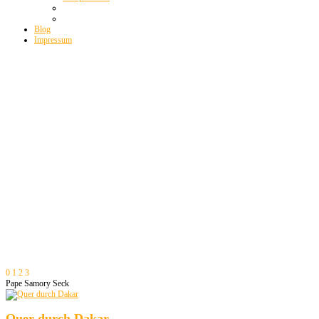
Blog
Impressum
0
1
2
3
Pape Samory Seck
Quer durch Dakar